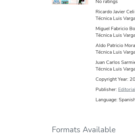
No ratings
Ricardo Javier Cel
Técnica Luis Varg
Miguel Fabricio B
Técnica Luis Varg
Aldo Patricio Mora
Técnica Luis Varg
Juan Carlos Sarmi
Técnica Luis Varg
Copyright Year:
2
Publisher:
Editori
Language: Spanish;
Formats Available