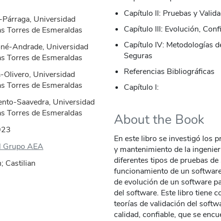
Capítulo II: Pruebas y Valid
i-Párraga, Universidad
Capítulo III: Evolución, Con
as Torres de Esmeraldas
Capítulo IV: Metodologías 
oné-Andrade, Universidad
Seguras
as Torres de Esmeraldas
Referencias Bibliográficas
-Olivero, Universidad
as Torres de Esmeraldas
Capítulo I:
ento-Saavedra, Universidad
as Torres de Esmeraldas
About the Book
023
En este libro se investigó los
al Grupo AEA
y mantenimiento de la ingenier
diferentes tipos de pruebas de 
 Castilian
funcionamiento de un softwar
de evolución de un software p
del software. Este libro tiene 
teorías de validación del softw
calidad, confiable, que se encu