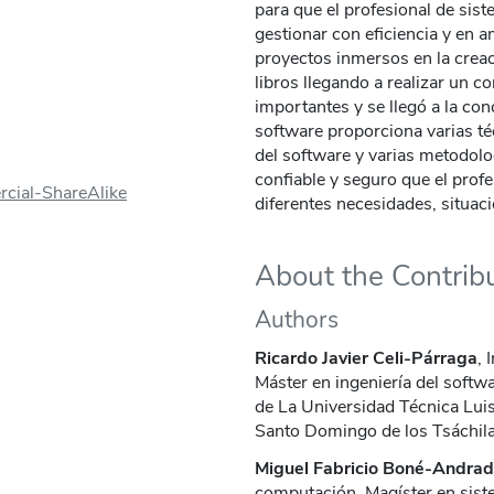
para que el profesional de sis
gestionar con eficiencia y en 
proyectos inmersos en la creac
libros llegando a realizar un 
importantes y se llegó a la con
software proporciona varias té
del software y varias metodolo
confiable y seguro que el profe
cial-ShareAlike
diferentes necesidades, situac
About the Contrib
Authors
Ricardo Javier Celi-Párraga
, 
Máster en ingeniería del softw
de La Universidad Técnica Lui
Santo Domingo de los Tsáchila
Miguel Fabricio Boné-Andrad
computación, Magíster en sist