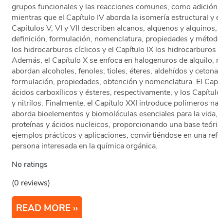
grupos funcionales y las reacciones comunes, como adición, 
mientras que el Capítulo IV aborda la isomería estructural y
Capítulos V, VI y VII describen alcanos, alquenos y alquinos
definición, formulación, nomenclatura, propiedades y métodos
los hidrocarburos cíclicos y el Capítulo IX los hidrocarburo
Además, el Capítulo X se enfoca en halogenuros de alquilo, 
abordan alcoholes, fenoles, tioles, éteres, aldehídos y cetona
formulación, propiedades, obtención y nomenclatura. El Capí
ácidos carboxílicos y ésteres, respectivamente, y los Capít
y nitrilos. Finalmente, el Capítulo XXI introduce polímeros nat
aborda bioelementos y biomoléculas esenciales para la vida,
proteínas y ácidos nucleicos, proporcionando una base teó
ejemplos prácticos y aplicaciones, convirtiéndose en una ref
persona interesada en la química orgánica.
No ratings
(0 reviews)
READ MORE