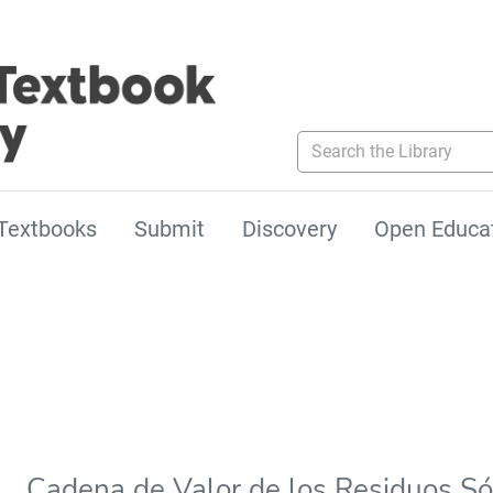
Search the Library
Textbooks
Submit
Discovery
Open Educa
Cadena de Valor de los Residuos Só