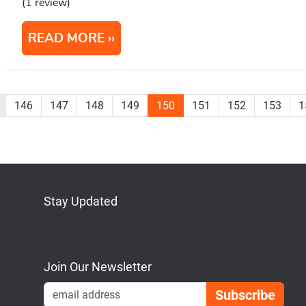
(1 review)
READ MORE
146
147
148
149
150
151
152
153
1
Stay Updated
Bluesky
Mastodon
LinkedIn
YouTube
Join Our Newsletter
Emai