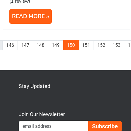
(1 review)
READ MORE
146
147
148
149
150
151
152
153
1
Stay Updated
Bluesky
Mastodon
LinkedIn
YouTube
Join Our Newsletter
Emai