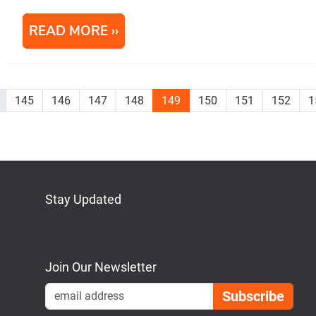
READ MORE
145
146
147
148
149
150
151
152
1
Stay Updated
Bluesky
Mastodon
LinkedIn
YouTube
Join Our Newsletter
Emai