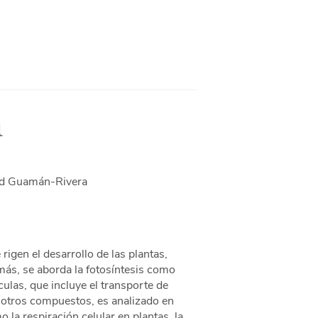
l
and Guamán-Rivera
igen el desarrollo de las plantas,
más, se aborda la fotosíntesis como
ulas, que incluye el transporte de
 y otros compuestos, es analizado en
la respiración celular en plantas, la