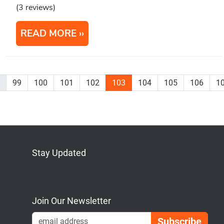
(3 reviews)
READ MORE
.
99
100
101
102
103
104
105
106
1
Stay Updated
Bluesky
Mastodon
LinkedIn
YouTube
Join Our Newsletter
Emai