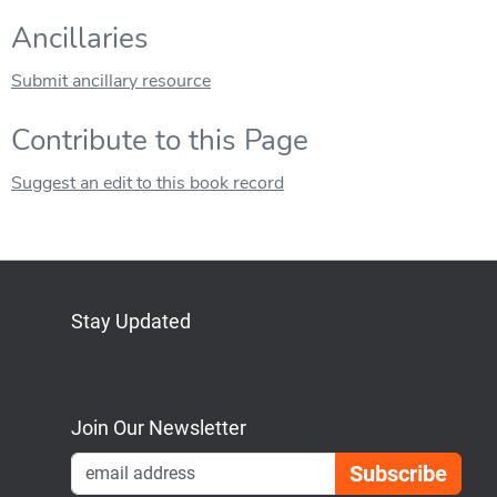
Ancillaries
Submit ancillary resource
Contribute to this Page
Suggest an edit to this book record
Stay Updated
Bluesky
Mastodon
LinkedIn
YouTube
Join Our Newsletter
Emai