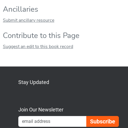
Ancillaries
Submit ancillary resource
Contribute to this Page
Suggest an edit to this book record
Stay Updated
Bluesky
Mastodon
LinkedIn
YouTube
Join Our Newsletter
Emai