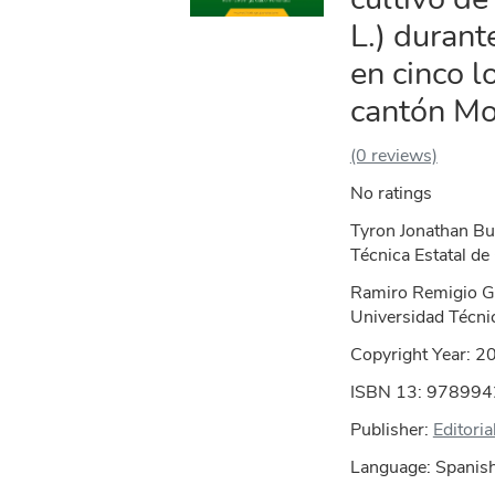
L.) durant
en cinco l
cantón M
(0 reviews)
No ratings
Tyron Jonathan Bu
Técnica Estatal d
Ramiro Remigio G
Universidad Técni
Copyright Year:
2
ISBN 13: 97899
Publisher:
Editori
Language: Spanish;