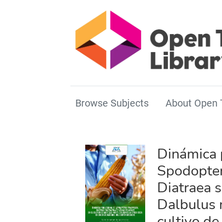
Browse Subjects
About Open 
Dinámica 
Spodopter
Diatraea s
Dalbulus 
cultivo d