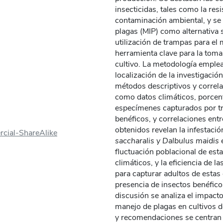
insecticidas, tales como la resi
contaminación ambiental, y se
plagas (MIP) como alternativa s
utilización de trampas para el 
herramienta clave para la toma
cultivo​​. La metodología empl
localización de la investigación
métodos descriptivos y correlac
como datos climáticos, porcent
especímenes capturados por tr
benéficos, y correlaciones entre
obtenidos revelan la infestaci
cial-ShareAlike
saccharalis y Dalbulus maidis
e
fluctuación poblacional de esta
climáticos, y la eficiencia de 
para capturar adultos de estas
presencia de insectos benéficos 
discusión se analiza el impacto
manejo de plagas en cultivos de
y recomendaciones se centran e