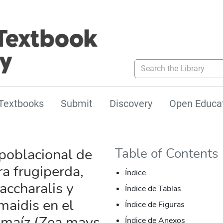
Search the Library
Textbooks
Submit
Discovery
Open Educa
poblacional de
Table of Contents
a frugiperda,
Índice
accharalis y
Índice de Tablas
maidis en el
Índice de Figuras
e maíz (Zea mays
Índice de Anexos