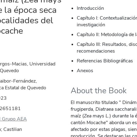
e la época seca
Introducción
ocalidades del
Capítulo I: Contextualizació
investigación
ocache
Capítulo II: Metodología de 
Capítulo III: Resultados, di
recomendaciones
Referencias Bibliográficas
rgos-Macias, Universidad
e Quevedo
Anexos
aibor-Fernández,
ca Estatal de Quevedo
About the Book
023
El manuscrito titulado " Dinám
42651181
frugiperda, Diatraea saccharal
maíz (
Zea mays L
.) durante la
al Grupo AEA
cantón Mocache" aborda un estu
 Castilian
afectado por estas plagas, sien
producción. Se destacan las c