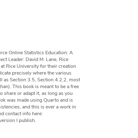
rce Online Statistics Education: A
ect Leader: David M. Lane, Rice
t Rice University for their creation
dicate precisely where the various
l as Section 3.5, Section 4.2.2, most
han). This book is meant to be a free
 share or adapt it, as long as you
 book was made using Quarto and is
stencies, and this is ever a work in
ted contact info here:
version I publish.