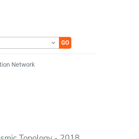
tion Network
osmic Topology - 2018