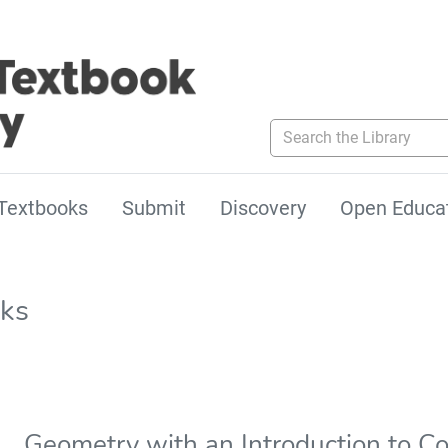
Search the Library
Textbooks
Submit
Discovery
Open Educa
ks
Geometry with an Introduction to C