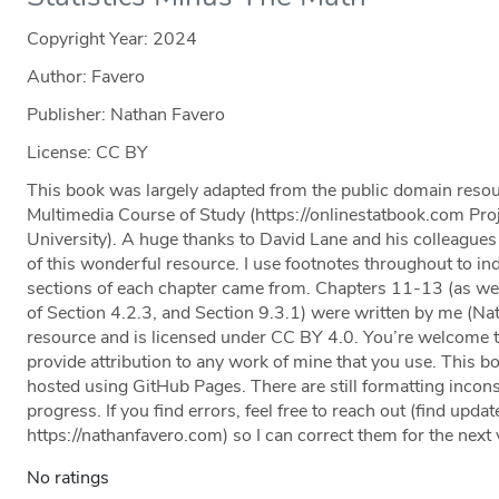
Copyright Year:
2024
Author: Favero
Publisher: Nathan Favero
License: CC BY
This book was largely adapted from the public domain resou
Multimedia Course of Study (https://onlinestatbook.com Proj
University). A huge thanks to David Lane and his colleagues a
of this wonderful resource. I use footnotes throughout to in
sections of each chapter came from. Chapters 11-13 (as wel
of Section 4.2.3, and Section 9.3.1) were written by me (Nat
resource and is licensed under CC BY 4.0. You’re welcome to
provide attribution to any work of mine that you use. This
hosted using GitHub Pages. There are still formatting inconsi
progress. If you find errors, feel free to reach out (find upda
https://nathanfavero.com) so I can correct them for the next 
No ratings