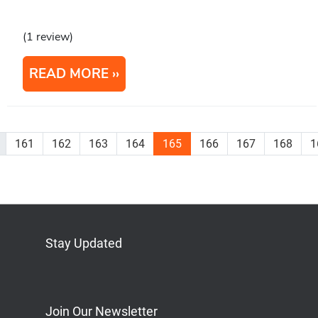
(1 review)
READ MORE
161
162
163
164
165
166
167
168
1
Stay Updated
Bluesky
Mastodon
LinkedIn
YouTube
Join Our Newsletter