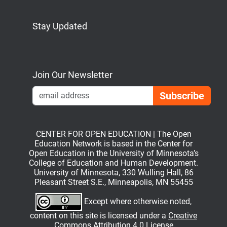
Stay Updated
Bluesky
Mastodon
LinkedIn
YouTube
Join Our Newsletter
Emai
CENTER FOR OPEN EDUCATION | The Open
Education Network is based in the Center for
Open Education in the University of Minnesota’s
College of Education and Human Development.
University of Minnesota, 330 Wulling Hall, 86
Pleasant Street S.E., Minneapolis, MN 55455
Except where otherwise noted,
content on this site is licensed under a
Creative
Commons Attribution 4.0 License